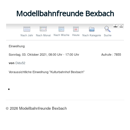
Modellbahnfreunde Bexbach
Nach Woche
Heute
Nach Jahr
Nach Monat
Nach Kategorie
Suche
Einweihung
Sonntag, 03. Oktober 2021, 08:00 Uhr - 17:00 Uhr
Aufrufe
: 7855
Didu52
von
Voraussichtliche Einweihung "Kulturbahnhof Bexbach"
Neue H0-Anlage
© 2026 Modellbahnfreunde Bexbach
Nach oben