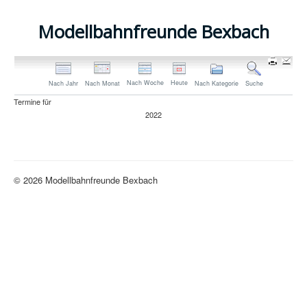
Modellbahnfreunde Bexbach
Nach Woche
Heute
Nach Jahr
Nach Monat
Nach Kategorie
Suche
Termine für
2022
Limite der Paginierungsliste
© 2026 Modellbahnfreunde Bexbach
Nach oben