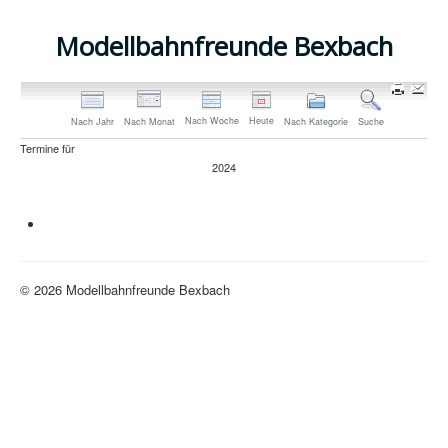
Modellbahnfreunde Bexbach
Nach Woche
Heute
Nach Jahr
Nach Monat
Nach Kategorie
Suche
Termine für
2024
Limite der Paginierungsliste
Neue H0-Anlage
© 2026 Modellbahnfreunde Bexbach
Nach oben