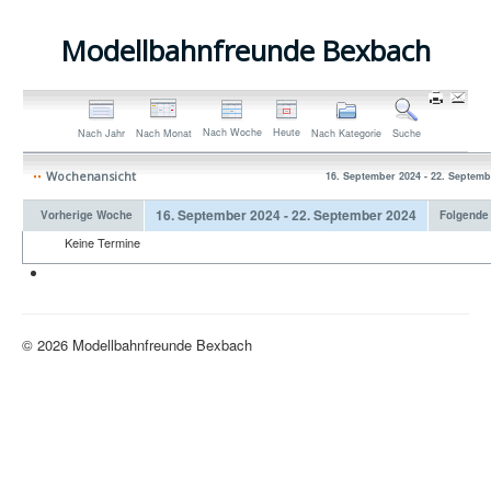
Modellbahnfreunde Bexbach
Nach Woche
Heute
Nach Jahr
Nach Monat
Nach Kategorie
Suche
Wochenansicht
16. September 2024 - 22. Septemb
16. September 2024 - 22. September 2024
Vorherige Woche
Folgende
Keine Termine
Neue H0-Anlage
© 2026 Modellbahnfreunde Bexbach
Nach oben