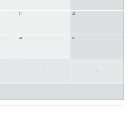
21
22
28
29
4
5
Nach oben