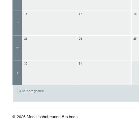
16
17
18
51
23
24
25
52
30
31
1
Alle Kategorien ...
© 2026 Modellbahnfreunde Bexbach