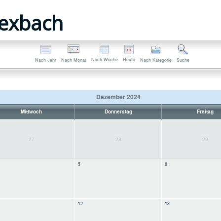
exbach
Nach Woche
Heute
Nach Jahr
Nach Monat
Nach Kategorie
Suche
Dezember 2024
Mittwoch
Donnerstag
Freitag
27
28
29
5
6
12
13