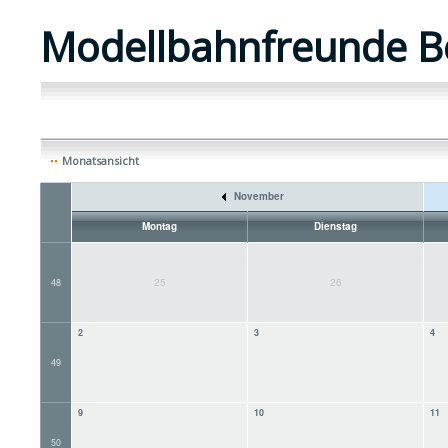
Modellbahnfreunde B
Monatsansicht
November
Montag
Dienstag
25
26
48
2
3
4
49
9
10
11
50