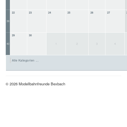
22
23
24
25
26
27
39
29
30
1
2
3
4
40
Alle Kategorien ...
© 2026 Modellbahnfreunde Bexbach
Nach oben