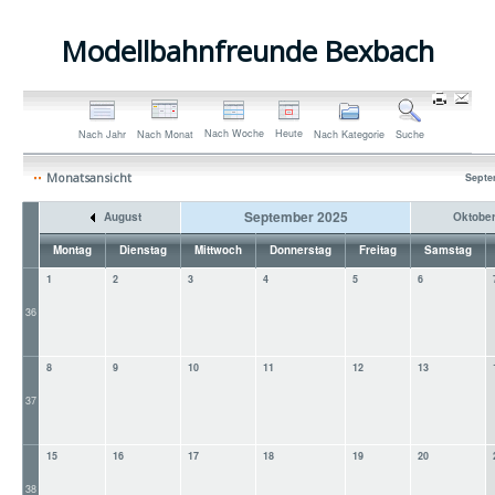
Modellbahnfreunde Bexbach
Nach Woche
Heute
Nach Jahr
Nach Monat
Nach Kategorie
Suche
Monatsansicht
Septe
September 2025
August
Oktobe
Montag
Dienstag
Mittwoch
Donnerstag
Freitag
Samstag
1
2
3
4
5
6
36
8
9
10
11
12
13
37
15
16
17
18
19
20
38