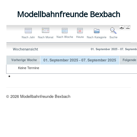
Modellbahnfreunde Bexbach
Nach Woche
Heute
Nach Jahr
Nach Monat
Nach Kategorie
Suche
Wochenansicht
01. September 2025 - 07. Septemb
01. September 2025 - 07. September 2025
Vorherige Woche
Folgende
Keine Termine
Neue H0-Anlage
© 2026 Modellbahnfreunde Bexbach
Nach oben