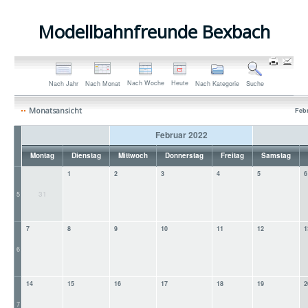
Modellbahnfreunde Bexbach
Nach Woche
Heute
Nach Jahr
Nach Monat
Nach Kategorie
Suche
Monatsansicht
Feb
Februar 2022
Montag
Dienstag
Mittwoch
Donnerstag
Freitag
Samstag
1
2
3
4
5
6
31
5
7
8
9
10
11
12
1
6
14
15
16
17
18
19
2
7