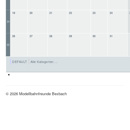
19
20
21
22
23
24
34
26
27
28
29
30
31
35
DEFAULT
Alle Kategorien ...
Neue H0-Anlage
© 2026 Modellbahnfreunde Bexbach
Nach oben