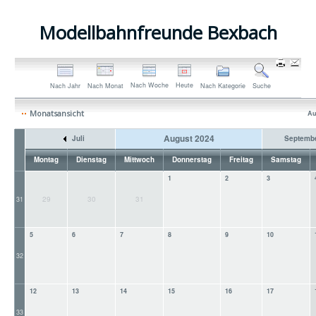
Modellbahnfreunde Bexbach
Nach Woche
Heute
Nach Jahr
Nach Monat
Nach Kategorie
Suche
Monatsansicht
Au
August 2024
Juli
Septemb
Montag
Dienstag
Mittwoch
Donnerstag
Freitag
Samstag
1
2
3
29
30
31
31
5
6
7
8
9
10
32
12
13
14
15
16
17
33